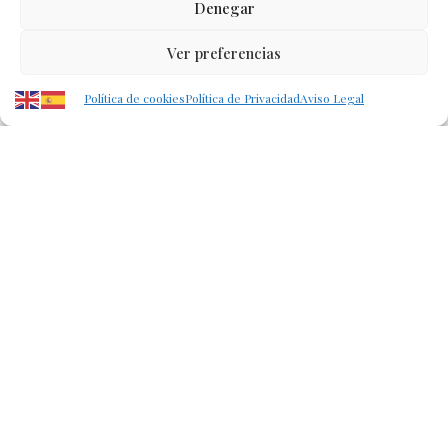
Denegar
Ver preferencias
Política de cookies
Política de Privacidad
Aviso Legal
ADDRESS
Puerto de Saguno
PHONE
(222) 400-630
EMAIL
web@tratamientos-esteticos.com