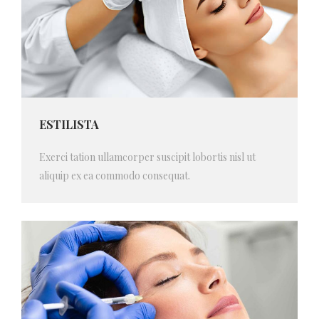
ESTILISTA
Exerci tation ullamcorper suscipit lobortis nisl ut
aliquip ex ea commodo consequat.