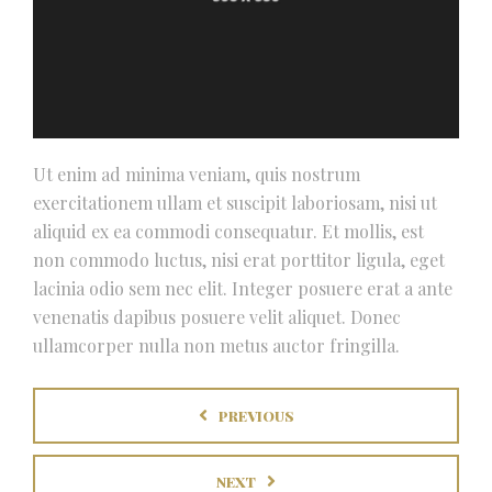
Ut enim ad minima veniam, quis nostrum
exercitationem ullam et suscipit laboriosam, nisi ut
aliquid ex ea commodi consequatur. Et mollis, est
non commodo luctus, nisi erat porttitor ligula, eget
lacinia odio sem nec elit. Integer posuere erat a ante
venenatis dapibus posuere velit aliquet. Donec
ullamcorper nulla non metus auctor fringilla.
PREVIOUS
NEXT