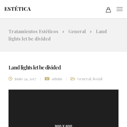
ESTÉTICA
Tratamientos Estéticos
General
Land
lights let be divided
Land lights let be divided
junio 24, 2017
admin
General
,
Social