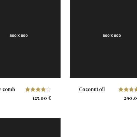
y comb
Coconut oil
Valorado
Valorado
125,00
€
290,
con
5.00
4.00
de 5
de 5