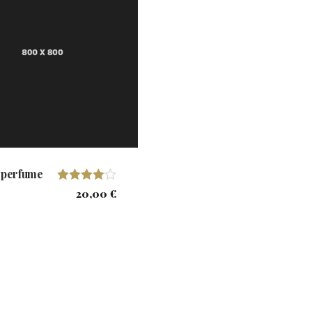
 perfume
Valorado
20,00
€
con
4.00
de 5