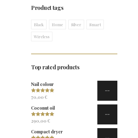
Product tags
Black
Home
Silver
Smart
Wireless
Top rated products
Nail colour
70,00
€
Valorado con
5.00
de 5
Coconut oil
290,00
€
Valorado con
5.00
de 5
Compact dryer