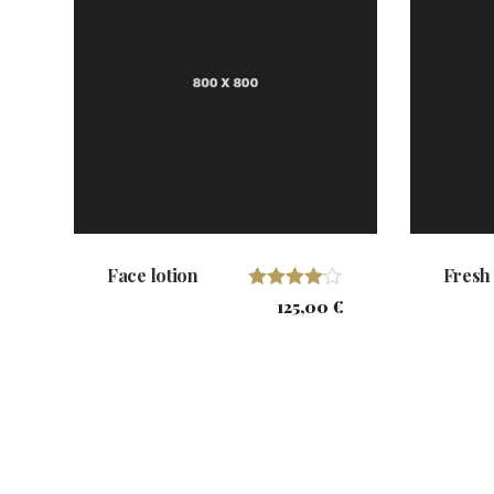
Face lotion
Fresh
Valorado
125,00
€
con
4.00
de 5