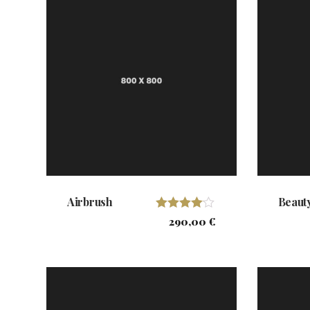
Airbrush
Beaut
Valorado
290,00
€
con
4.00
de 5