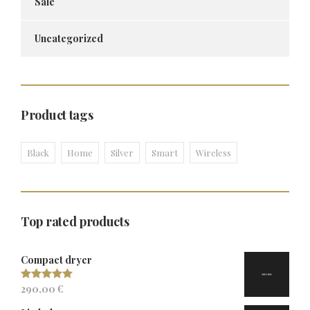
Sale
Uncategorized
Product tags
Black
Home
Silver
Smart
Wireless
Top rated products
Compact dryer
290,00
€
Valorado con
5.00
de 5