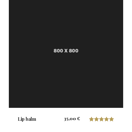
de 5
35,00
€
Lip balm
Valorado con