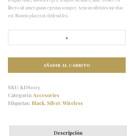
libero sit amet quam egestas semper. Aenean ultricies mi vitae
est. Mauris placerat eleifend leo.
Fresh
perfume
cantidad
AÑADIR AL CARRITO
SKU:
KDS003
Categoría:
Accesories
Etiquetas:
Black
,
Silver
,
Wireless
Descripción