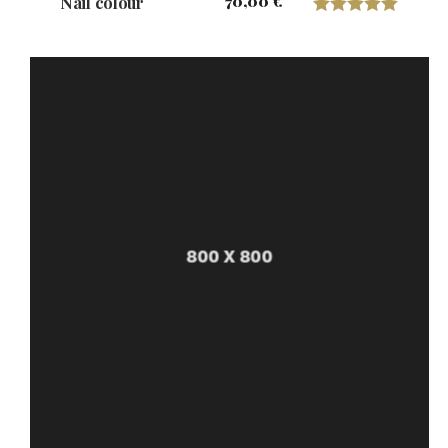
70,00
€
Nail colour
Valorado con
5.00
de 5