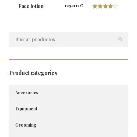
125,00
€
Face lotion
Valorado
con
4.00
Buscar
de 5
por:
Product categories
Accesories
Equipment
Grooming