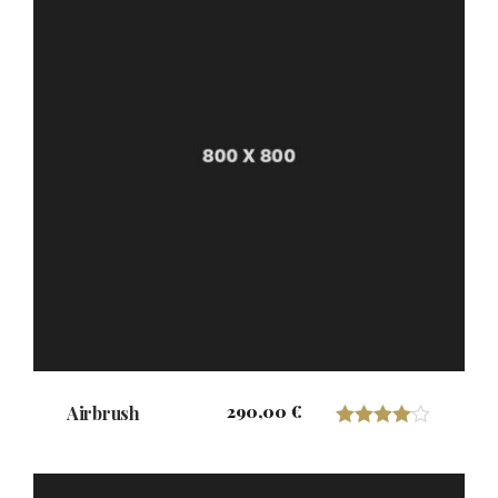
290,00
€
Airbrush
Valorado
con