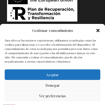
PROYECTO WEB FINANCIADO POR LA UNIÓN
Gestionar consentimiento
EUROPEA – NEXTGENERATIONEU
Para ofrecer las mejores experiencias, utilizamos tecnologías como las
cookies para almacenar y/o acceder a la información del dispositivo. El
ADDITIONAL LINKS
consentimiento de estas tecnologías nos permitirá procesar datos como
el comportamiento de navegación o las identificaciones únicas en este
sitio. No consentir o retirar el consentimiento, puede afectar
Política de Privacidad
negativamente a ciertas características y funciones.
Aviso Legal
Política de cookies (UE)
Aceptar
Denegar
Ver preferencias
Etalon by KeyDesign. All rights reserved.